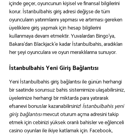
içinde geçer, oyuncunun kişisel ve finansal bilgilerini
korur. İstanbulbahis giriş adresi değişse de tüm
oyuncuların yatırımlarını yapması ve artırması gereken
üyeliklere giriş yapmak için hesap bilgilerini
kullanmaya devam etmektir. Yuvalardan Bingo’ya,
Bakara’dan Blackjack’e kadar İstanbulbahis, aradıkları
her şeyi oyunculara ve oyun meraklılarına sunuyor.
İstanbulbahis Yeni Giriş Bağlantısı
Yeni İstanbulbahis giriş bağlantısı ile günün herhangi
bir saatinde sorunsuz bahis sistemimize ulaşabilirsiniz,
üyelerinize herhangi bir miktarda para yatırarak
efsanevi bonuslar kazanabilirsiniz!
İstanbulbahis yeni
giriş bağlantısı
mevcut oturum açma adresini takip
etmek için cebinizi yüksek oranlı bahisler ve eğlenceli
casino oyunları ile ikiye katlamak için. Facebook,