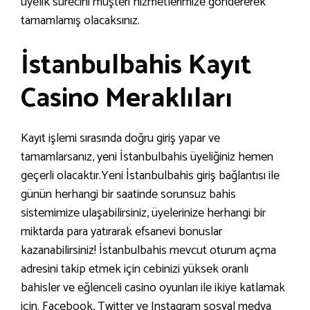
üyelik sürecini müşteri hizmetlerimize göndererek
tamamlamış olacaksınız.
İstanbulbahis Kayıt
Casino Meraklıları
Kayıt işlemi sırasında doğru giriş yapar ve
tamamlarsanız, yeni İstanbulbahis üyeliğiniz hemen
geçerli olacaktır.Yeni İstanbulbahis giriş bağlantısı ile
günün herhangi bir saatinde sorunsuz bahis
sistemimize ulaşabilirsiniz, üyelerinize herhangi bir
miktarda para yatırarak efsanevi bonuslar
kazanabilirsiniz! İstanbulbahis mevcut oturum açma
adresini takip etmek için cebinizi yüksek oranlı
bahisler ve eğlenceli casino oyunları ile ikiye katlamak
için. Facebook, Twitter ve Instagram sosyal medya