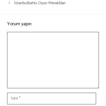
İstanbulbahis Oyun Meraklıları
Yorum yapın
Yorum
İsim