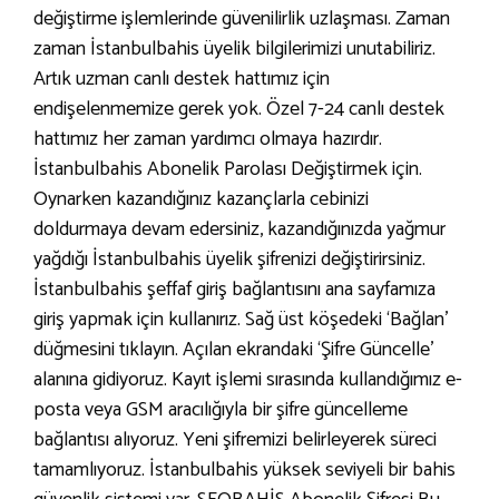
değiştirme işlemlerinde güvenilirlik uzlaşması. Zaman
zaman İstanbulbahis üyelik bilgilerimizi unutabiliriz.
Artık uzman canlı destek hattımız için
endişelenmemize gerek yok. Özel 7-24 canlı destek
hattımız her zaman yardımcı olmaya hazırdır.
İstanbulbahis Abonelik Parolası Değiştirmek için.
Oynarken kazandığınız kazançlarla cebinizi
doldurmaya devam edersiniz, kazandığınızda yağmur
yağdığı İstanbulbahis üyelik şifrenizi değiştirirsiniz.
İstanbulbahis şeffaf giriş bağlantısını ana sayfamıza
giriş yapmak için kullanırız. Sağ üst köşedeki ‘Bağlan’
düğmesini tıklayın. Açılan ekrandaki ‘Şifre Güncelle’
alanına gidiyoruz. Kayıt işlemi sırasında kullandığımız e-
posta veya GSM aracılığıyla bir şifre güncelleme
bağlantısı alıyoruz. Yeni şifremizi belirleyerek süreci
tamamlıyoruz. İstanbulbahis yüksek seviyeli bir bahis