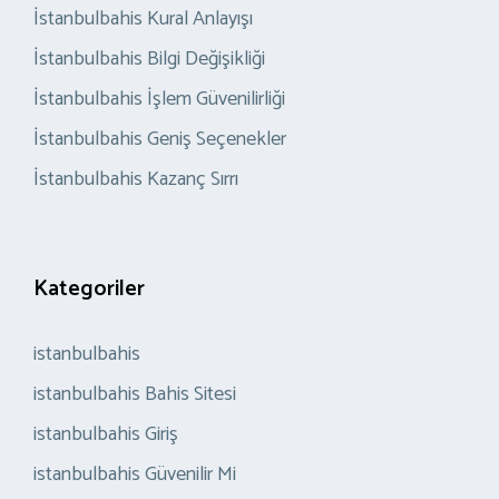
İstanbulbahis Kural Anlayışı
İstanbulbahis Bilgi Değişikliği
İstanbulbahis İşlem Güvenilirliği
İstanbulbahis Geniş Seçenekler
İstanbulbahis Kazanç Sırrı
Kategoriler
istanbulbahis
istanbulbahis Bahis Sitesi
istanbulbahis Giriş
istanbulbahis Güvenilir Mi