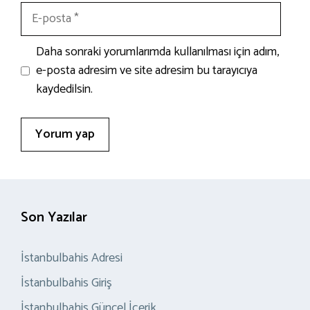
E-
posta
İnternet
Daha sonraki yorumlarımda kullanılması için adım,
sitesi
e-posta adresim ve site adresim bu tarayıcıya
kaydedilsin.
Son Yazılar
İstanbulbahis Adresi
İstanbulbahis Giriş
İstanbulbahis Güncel İçerik