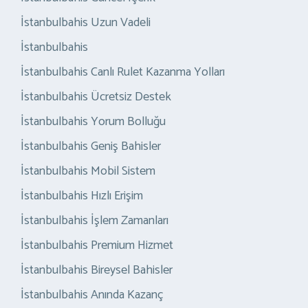
İstanbulbahis Uzun Vadeli
İstanbulbahis
İstanbulbahis Canlı Rulet Kazanma Yolları
İstanbulbahis Ücretsiz Destek
İstanbulbahis Yorum Bolluğu
İstanbulbahis Geniş Bahisler
İstanbulbahis Mobil Sistem
İstanbulbahis Hızlı Erişim
İstanbulbahis İşlem Zamanları
İstanbulbahis Premium Hizmet
İstanbulbahis Bireysel Bahisler
İstanbulbahis Anında Kazanç