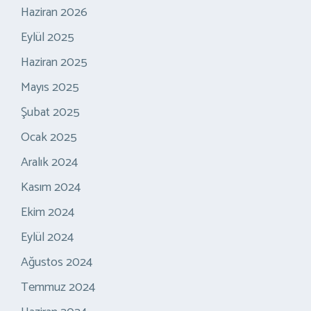
Haziran 2026
Eylül 2025
Haziran 2025
Mayıs 2025
Şubat 2025
Ocak 2025
Aralık 2024
Kasım 2024
Ekim 2024
Eylül 2024
Ağustos 2024
Temmuz 2024