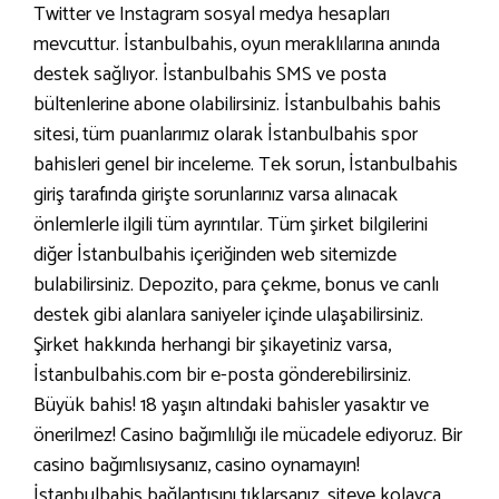
Twitter ve Instagram sosyal medya hesapları
mevcuttur. İstanbulbahis, oyun meraklılarına anında
destek sağlıyor. İstanbulbahis SMS ve posta
bültenlerine abone olabilirsiniz. İstanbulbahis bahis
sitesi, tüm puanlarımız olarak İstanbulbahis spor
bahisleri genel bir inceleme. Tek sorun, İstanbulbahis
giriş tarafında girişte sorunlarınız varsa alınacak
önlemlerle ilgili tüm ayrıntılar. Tüm şirket bilgilerini
diğer İstanbulbahis içeriğinden web sitemizde
bulabilirsiniz. Depozito, para çekme, bonus ve canlı
destek gibi alanlara saniyeler içinde ulaşabilirsiniz.
Şirket hakkında herhangi bir şikayetiniz varsa,
İstanbulbahis.com bir e-posta gönderebilirsiniz.
Büyük bahis! 18 yaşın altındaki bahisler yasaktır ve
önerilmez! Casino bağımlılığı ile mücadele ediyoruz. Bir
casino bağımlısıysanız, casino oynamayın!
İstanbulbahis bağlantısını tıklarsanız, siteye kolayca