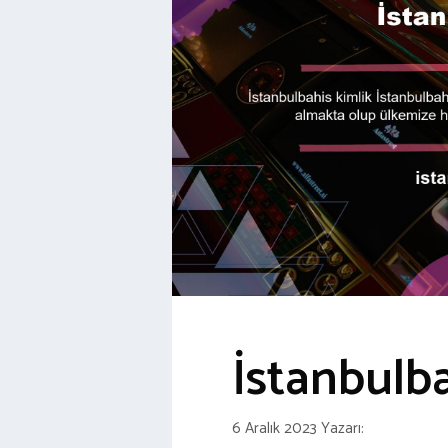
İstanbulba
6 Aralık 2023
Yazarı: