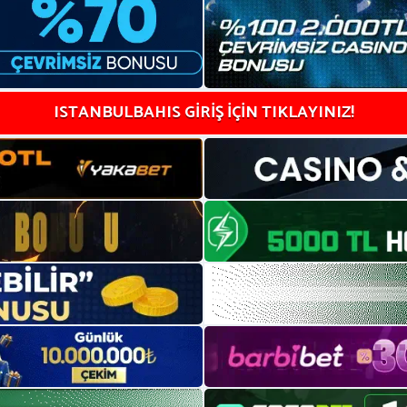
ISTANBULBAHIS GİRİŞ İÇİN TIKLAYINIZ!