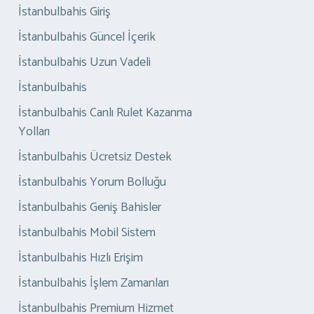
İstanbulbahis Giriş
İstanbulbahis Güncel İçerik
İstanbulbahis Uzun Vadeli
İstanbulbahis
İstanbulbahis Canlı Rulet Kazanma
Yolları
İstanbulbahis Ücretsiz Destek
İstanbulbahis Yorum Bolluğu
İstanbulbahis Geniş Bahisler
İstanbulbahis Mobil Sistem
İstanbulbahis Hızlı Erişim
İstanbulbahis İşlem Zamanları
İstanbulbahis Premium Hizmet