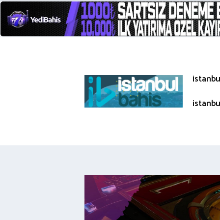
İçeriğe
atla
istanbul
istanbu