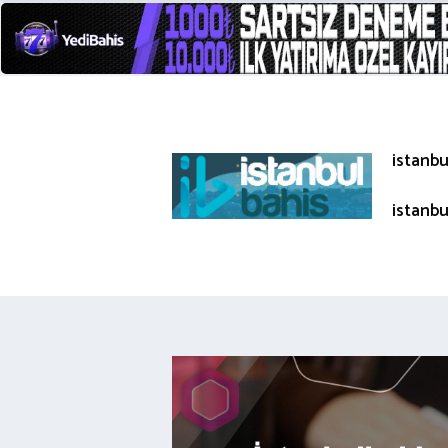
İçeriğe
atla
istanbul
istanbu