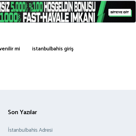
enilir mi
istanbulbahis giriş
Son Yazılar
İstanbulbahis Adresi