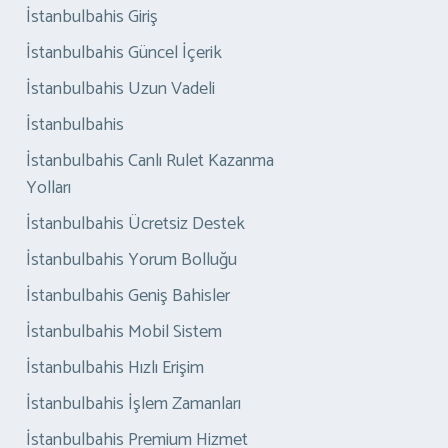
İstanbulbahis Giriş
İstanbulbahis Güncel İçerik
İstanbulbahis Uzun Vadeli
İstanbulbahis
İstanbulbahis Canlı Rulet Kazanma
Yolları
İstanbulbahis Ücretsiz Destek
İstanbulbahis Yorum Bolluğu
İstanbulbahis Geniş Bahisler
İstanbulbahis Mobil Sistem
İstanbulbahis Hızlı Erişim
İstanbulbahis İşlem Zamanları
İstanbulbahis Premium Hizmet