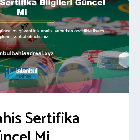
his Sertifika
Güncel Mi