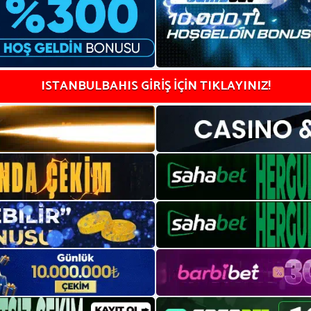
ISTANBULBAHIS GİRİŞ İÇİN TIKLAYINIZ!