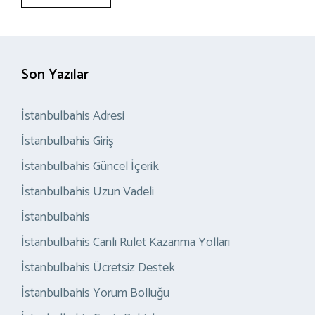
Son Yazılar
İstanbulbahis Adresi
İstanbulbahis Giriş
İstanbulbahis Güncel İçerik
İstanbulbahis Uzun Vadeli
İstanbulbahis
İstanbulbahis Canlı Rulet Kazanma Yolları
İstanbulbahis Ücretsiz Destek
İstanbulbahis Yorum Bolluğu