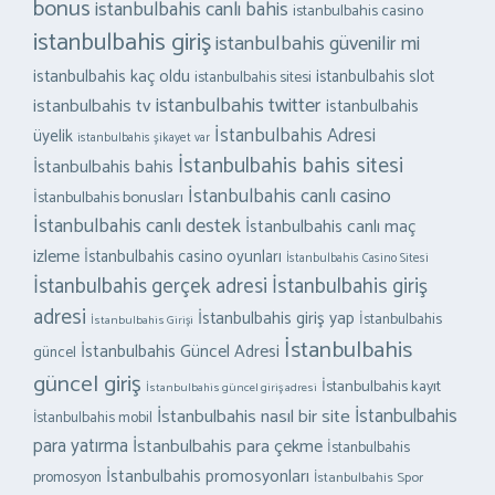
bonus
istanbulbahis canlı bahis
istanbulbahis casino
istanbulbahis giriş
istanbulbahis güvenilir mi
istanbulbahis kaç oldu
istanbulbahis slot
istanbulbahis sitesi
istanbulbahis twitter
istanbulbahis tv
istanbulbahis
İstanbulbahis Adresi
üyelik
istanbulbahis şikayet var
İstanbulbahis bahis sitesi
İstanbulbahis bahis
İstanbulbahis canlı casino
İstanbulbahis bonusları
İstanbulbahis canlı destek
İstanbulbahis canlı maç
izleme
İstanbulbahis casino oyunları
İstanbulbahis Casino Sitesi
İstanbulbahis gerçek adresi
İstanbulbahis giriş
adresi
İstanbulbahis giriş yap
İstanbulbahis
İstanbulbahis Girişi
İstanbulbahis
İstanbulbahis Güncel Adresi
güncel
güncel giriş
İstanbulbahis kayıt
İstanbulbahis güncel giriş adresi
İstanbulbahis
İstanbulbahis nasıl bir site
İstanbulbahis mobil
para yatırma
İstanbulbahis para çekme
İstanbulbahis
İstanbulbahis promosyonları
promosyon
İstanbulbahis Spor