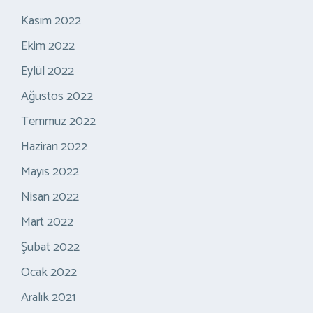
Kasım 2022
Ekim 2022
Eylül 2022
Ağustos 2022
Temmuz 2022
Haziran 2022
Mayıs 2022
Nisan 2022
Mart 2022
Şubat 2022
Ocak 2022
Aralık 2021