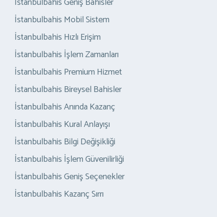
İstanbulbahis Geniş Bahisler
İstanbulbahis Mobil Sistem
İstanbulbahis Hızlı Erişim
İstanbulbahis İşlem Zamanları
İstanbulbahis Premium Hizmet
İstanbulbahis Bireysel Bahisler
İstanbulbahis Anında Kazanç
İstanbulbahis Kural Anlayışı
İstanbulbahis Bilgi Değişikliği
İstanbulbahis İşlem Güvenilirliği
İstanbulbahis Geniş Seçenekler
İstanbulbahis Kazanç Sırrı