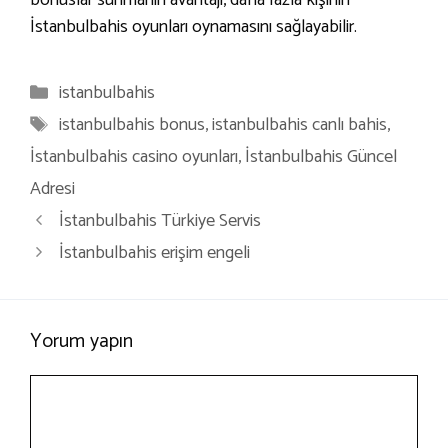
bonuslar sunmanın avantajı, daha fazla kişinin
İstanbulbahis oyunları oynamasını sağlayabilir.
Kategoriler
istanbulbahis
Etiketler
istanbulbahis bonus
,
istanbulbahis canlı bahis
,
İstanbulbahis casino oyunları
,
İstanbulbahis Güncel
Adresi
İstanbulbahis Türkiye Servis
İstanbulbahis erişim engeli
Yorum yapın
Yorum