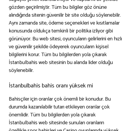
gözden geçirilmiştir. Tüm bu bilgiler göz önüne
alındığında sitenin güvenilir bir site olduğu söylenebilir.
Aynı zamanda site, ödeme seçenekleri ve kısıtlamalar
konusunda oldukça temkinli bir politika izliyor gibi
görünüyor. Bu web sitesi, oyuncuların gelirlerini en hızlı
ve güvenilir şekilde ödeyerek oyuncuların kişisel
bilgilerini korur. Tüm bu bilgilerden yola çıkarak
İstanbulbahis web sitesinin bu alanda lider olduğu
söylenebilir.
İstanbulbahis bahis oranı yüksek mi
Bahisçiler için oranlar çok önemli bir konudur. Bu
durumda kazanılabilir tutarı etkileyen oranlar çok
önemlidir. Tüm bu bilgilerden yola çıkarak
İstanbulbahis web sitesinde sunulan oranların
özellikle spor bahisleri ve Casino oyunlarında yüksek