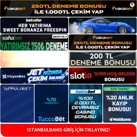
×
ISTANBULBAHIS GİRİŞ İÇİN TIKLAYINIZ!