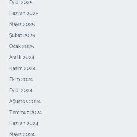
Eylül 2025
Haziran 2025
Mayıs 2025
Şubat 2025
Ocak 2025
Aralık 2024
Kasım 2024
Ekim 2024
Eylül 2024
Ağustos 2024
Temmuz 2024
Haziran 2024
Mayıs 2024