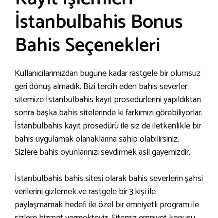
İstanbulbahis Bonus
Bahis Seçenekleri
Kullanıcılarımızdan bugüne kadar rastgele bir olumsuz
geri dönüş almadık. Bizi tercih eden bahis severler
sitemize İstanbulbahis kayıt prosedürlerini yapıldıktan
sonra başka bahis sitelerinde ki farkımızı görebiliyorlar.
İstanbulbahis kayıt prosedürü ile siz de iletkenlikle bir
bahis uygulamak olanaklarına sahip olabilirsiniz.
Sizlere bahis oyunlarınızı sevdirmek asli gayemizdir.
İstanbulbahis bahis sitesi olarak bahis severlerin şahsi
verilerini gizlemek ve rastgele bir 3.kişi ile
paylaşmamak hedefi ile özel bir emniyetli program ile