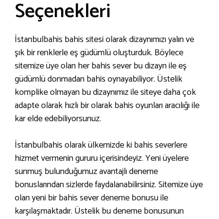
Seçenekleri
İstanbulbahis bahis sitesi olarak dizaynımızı yalın ve
şık bir renklerle eş güdümlü oluşturduk. Böylece
sitemize üye olan her bahis sever bu dizayn ile eş
güdümlü donmadan bahis oynayabiliyor. Üstelik
komplike olmayan bu dizaynımız ile siteye daha çok
adapte olarak hızlı bir olarak bahis oyunları aracılığı ile
kar elde edebiliyorsunuz.
İstanbulbahis olarak ülkemizde ki bahis severlere
hizmet vermenin gururu içerisindeyiz. Yeni üyelere
sunmuş bulunduğumuz avantajlı deneme
bonuslarından sizlerde faydalanabilirsiniz. Sitemize üye
olan yeni bir bahis sever deneme bonusu ile
karşılaşmaktadır. Üstelik bu deneme bonusunun