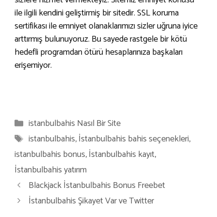
sizlere hizmet vermekteyiz. Sitemiz emniyet konusu
ile ilgili kendini geliştirmiş bir sitedir. SSL koruma
sertifikası ile emniyet olanaklarımızı sizler uğruna iyice
arttırmış bulunuyoruz. Bu sayede rastgele bir kötü
hedefli programdan ötürü hesaplarınıza başkaları
erişemiyor.
Kategoriler
istanbulbahis Nasıl Bir Site
Etiketler
istanbulbahis
,
İstanbulbahis bahis seçenekleri
,
istanbulbahis bonus
,
İstanbulbahis kayıt
,
İstanbulbahis yatırım
Blackjack İstanbulbahis Bonus Freebet
İstanbulbahis Şikayet Var ve Twitter