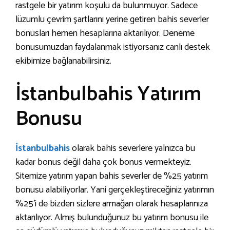
rastgele bir yatırım koşulu da bulunmuyor. Sadece
lüzumlu çevrim şartlarını yerine getiren bahis severler
bonusları hemen hesaplarına aktarılıyor. Deneme
bonusumuzdan faydalanmak istiyorsanız canlı destek
ekibimize bağlanabilirsiniz.
İstanbulbahis Yatırım
Bonusu
İstanbulbahis
olarak bahis severlere yalnızca bu
kadar bonus değil daha çok bonus vermekteyiz.
Sitemize yatırım yapan bahis severler de %25 yatırım
bonusu alabiliyorlar. Yani gerçekleştireceğiniz yatırımın
%25’i de bizden sizlere armağan olarak hesaplarınıza
aktarılıyor. Almış bulunduğunuz bu yatırım bonusu ile