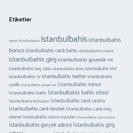
Etiketler
istanbulbahis
istanbulbahis
adresi i̇stanbulbahis
bonus
istanbulbahis canlı bahis
istanbulbahis casino
istanbulbahis giriş
istanbulbahis güvenilir mi
istanbulbahis kaç oldu
istanbulbahis slot
istanbulbahis sitesi
istanbulbahis twitter
istanbulbahis tv
istanbulbahis
İstanbulbahis Adresi
üyelik
istanbulbahis şikayet var
İstanbulbahis bahis sitesi
İstanbulbahis bahis
İstanbulbahis canlı casino
İstanbulbahis bonusları
İstanbulbahis canlı destek
İstanbulbahis canlı maç
izleme
İstanbulbahis casino oyunları
İstanbulbahis Casino Sitesi
İstanbulbahis gerçek adresi
İstanbulbahis giriş