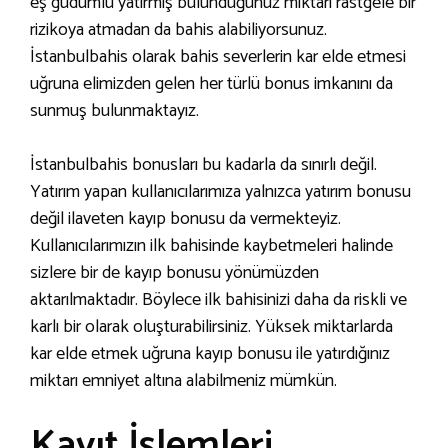
eş güdümlü yatırmış bulunduğunuz miktarı rastgele bir
rizikoya atmadan da bahis alabiliyorsunuz.
İstanbulbahis olarak bahis severlerin kar elde etmesi
uğruna elimizden gelen her türlü bonus imkanını da
sunmuş bulunmaktayız.
İstanbulbahis bonusları bu kadarla da sınırlı değil.
Yatırım yapan kullanıcılarımıza yalnızca yatırım bonusu
değil ilaveten kayıp bonusu da vermekteyiz.
Kullanıcılarımızın ilk bahisinde kaybetmeleri halinde
sizlere bir de kayıp bonusu yönümüzden
aktarılmaktadır. Böylece ilk bahisinizi daha da riskli ve
karlı bir olarak oluşturabilirsiniz. Yüksek miktarlarda
kar elde etmek uğruna kayıp bonusu ile yatırdığınız
miktarı emniyet altına alabilmeniz mümkün.
Kayıt İşlemleri