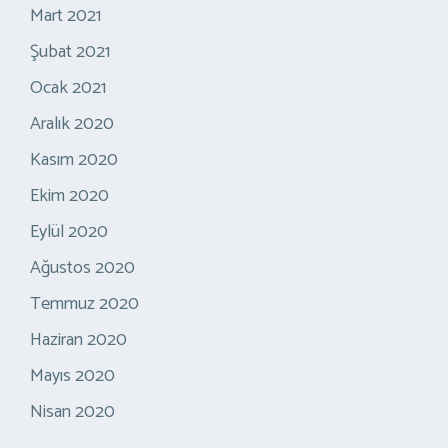
Mart 2021
Şubat 2021
Ocak 2021
Aralık 2020
Kasım 2020
Ekim 2020
Eylül 2020
Ağustos 2020
Temmuz 2020
Haziran 2020
Mayıs 2020
Nisan 2020