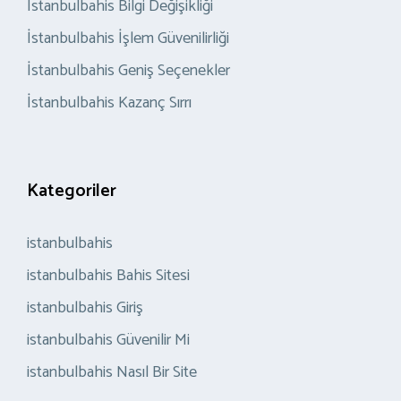
İstanbulbahis Bilgi Değişikliği
İstanbulbahis İşlem Güvenilirliği
İstanbulbahis Geniş Seçenekler
İstanbulbahis Kazanç Sırrı
Kategoriler
istanbulbahis
istanbulbahis Bahis Sitesi
istanbulbahis Giriş
istanbulbahis Güvenilir Mi
istanbulbahis Nasıl Bir Site