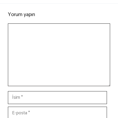
Yorum yapın
Yorum
İsim
E-
posta