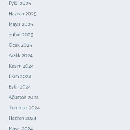
Eylül 2025
Haziran 2025
Mayıs 2025
Şubat 2025
Ocak 2025
Aralık 2024
Kasım 2024
Ekim 2024
Eylül 2024
Ağustos 2024
Temmuz 2024
Haziran 2024
Mayıs 2024