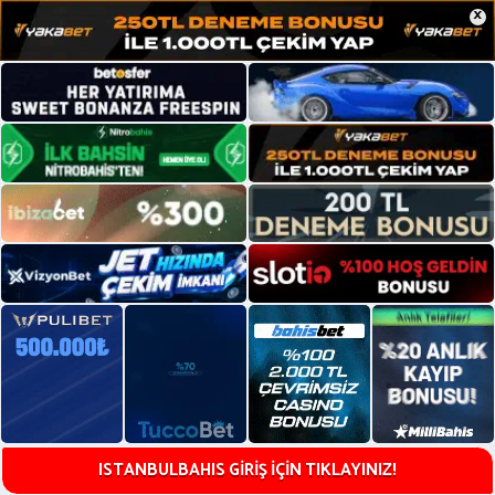
×
ISTANBULBAHIS GİRİŞ İÇİN TIKLAYINIZ!