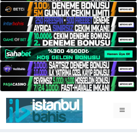
İçeriğe
atla
Men