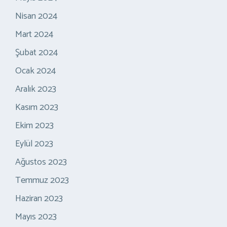
Nisan 2024
Mart 2024
Şubat 2024
Ocak 2024
Aralık 2023
Kasım 2023
Ekim 2023
Eylül 2023
Ağustos 2023
Temmuz 2023
Haziran 2023
Mayıs 2023