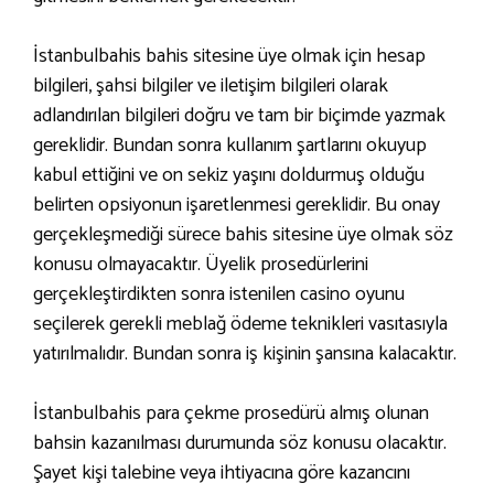
İstanbulbahis bahis sitesine üye olmak için hesap
bilgileri, şahsi bilgiler ve iletişim bilgileri olarak
adlandırılan bilgileri doğru ve tam bir biçimde yazmak
gereklidir. Bundan sonra kullanım şartlarını okuyup
kabul ettiğini ve on sekiz yaşını doldurmuş olduğu
belirten opsiyonun işaretlenmesi gereklidir. Bu onay
gerçekleşmediği sürece bahis sitesine üye olmak söz
konusu olmayacaktır. Üyelik prosedürlerini
gerçekleştirdikten sonra istenilen casino oyunu
seçilerek gerekli meblağ ödeme teknikleri vasıtasıyla
yatırılmalıdır. Bundan sonra iş kişinin şansına kalacaktır.
İstanbulbahis para çekme prosedürü almış olunan
bahsin kazanılması durumunda söz konusu olacaktır.
Şayet kişi talebine veya ihtiyacına göre kazancını