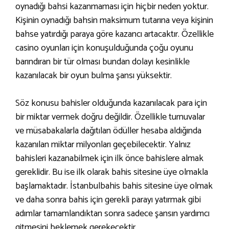
oynadığı bahsi kazanmaması için hiçbir neden yoktur.
Kişinin oynadığı bahsin maksimum tutarına veya kişinin
bahse yatırdığı paraya göre kazancı artacaktır. Özellikle
casino oyunları için konuşulduğunda çoğu oyunu
barındıran bir tür olması bundan dolayı kesinlikle
kazanılacak bir oyun bulma şansı yüksektir.
Söz konusu bahisler olduğunda kazanılacak para için
bir miktar vermek doğru değildir. Özellikle turnuvalar
ve müsabakalarla dağıtılan ödüller hesaba aldığında
kazanılan miktar milyonları geçebilecektir. Yalnız
bahisleri kazanabilmek için ilk önce bahislere almak
gereklidir. Bu ise ilk olarak bahis sitesine üye olmakla
başlamaktadır. İstanbulbahis bahis sitesine üye olmak
ve daha sonra bahis için gerekli parayı yatırmak gibi
adımlar tamamlandıktan sonra sadece şansın yardımcı
gitmesini beklemek gerekecektir.