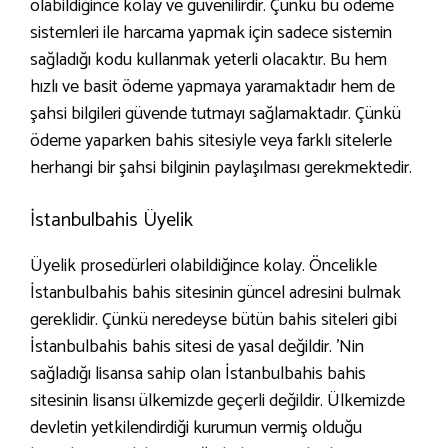
olabildiğince kolay ve güvenilirdir. Çünkü bu ödeme
sistemleri ile harcama yapmak için sadece sistemin
sağladığı kodu kullanmak yeterli olacaktır. Bu hem
hızlı ve basit ödeme yapmaya yaramaktadır hem de
şahsi bilgileri güvende tutmayı sağlamaktadır. Çünkü
ödeme yaparken bahis sitesiyle veya farklı sitelerle
herhangi bir şahsi bilginin paylaşılması gerekmektedir.
İstanbulbahis Üyelik
Üyelik prosedürleri olabildiğince kolay. Öncelikle
İstanbulbahis bahis sitesinin güncel adresini bulmak
gereklidir. Çünkü neredeyse bütün bahis siteleri gibi
İstanbulbahis bahis sitesi de yasal değildir. ’Nin
sağladığı lisansa sahip olan İstanbulbahis bahis
sitesinin lisansı ülkemizde geçerli değildir. Ülkemizde
devletin yetkilendirdiği kurumun vermiş olduğu