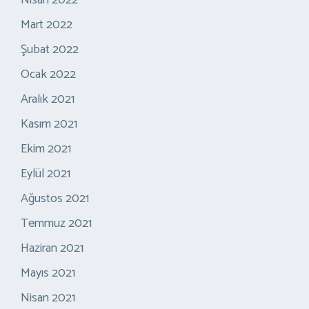
Nisan 2022
Mart 2022
Şubat 2022
Ocak 2022
Aralık 2021
Kasım 2021
Ekim 2021
Eylül 2021
Ağustos 2021
Temmuz 2021
Haziran 2021
Mayıs 2021
Nisan 2021