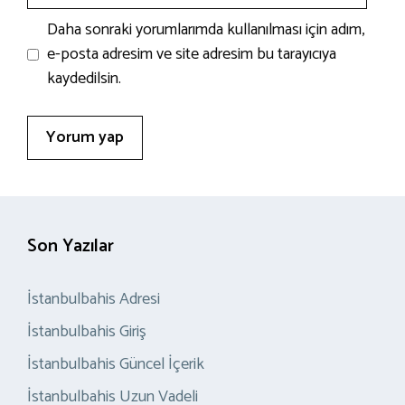
posta
İnternet
Daha sonraki yorumlarımda kullanılması için adım,
sitesi
e-posta adresim ve site adresim bu tarayıcıya
kaydedilsin.
Son Yazılar
İstanbulbahis Adresi
İstanbulbahis Giriş
İstanbulbahis Güncel İçerik
İstanbulbahis Uzun Vadeli