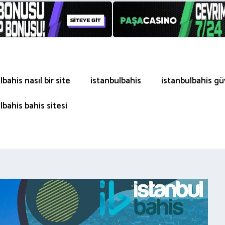
bahis nasıl bir site
istanbulbahis
istanbulbahis güv
lbahis bahis sitesi