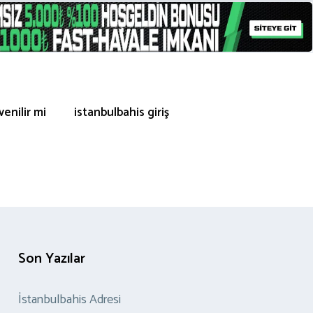
enilir mi
istanbulbahis giriş
Son Yazılar
İstanbulbahis Adresi