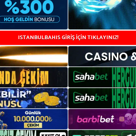
ISTANBULBAHIS GİRİŞ İÇİN TIKLAYINIZ!