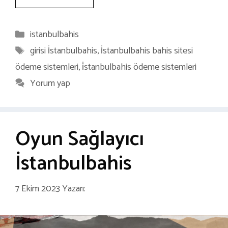
Kategoriler
istanbulbahis
Etiketler
girisi i̇stanbulbahis
,
i̇stanbulbahis bahis sitesi
ödeme sistemleri
,
i̇stanbulbahis ödeme sistemleri
Yorum yap
Oyun Sağlayıcı
İstanbulbahis
7 Ekim 2023
Yazarı: