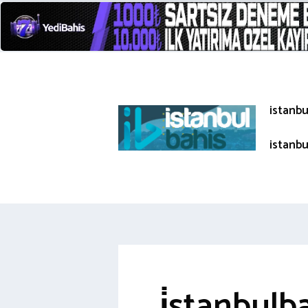
İçeriğe
atla
istanbul
istanbu
i̇stanbulb