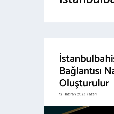
İstanbulbahi
Bağlantısı Na
Oluşturulur
12 Haziran 2024
Yazarı: