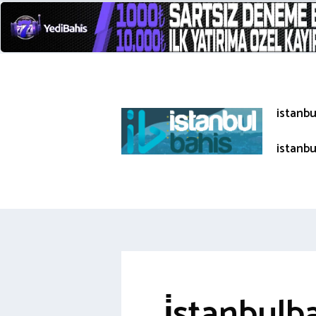
İçeriğe
atla
istanbul
istanbu
i̇stanbulb