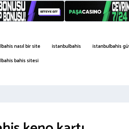
bahis nasıl bir site
istanbulbahis
istanbulbahis güv
lbahis bahis sitesi
ahis keno kartı