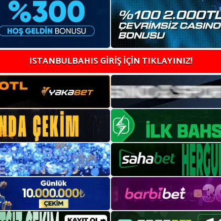
ISTANBULBAHIS GİRİŞ İÇİN TIKLAYINIZ!