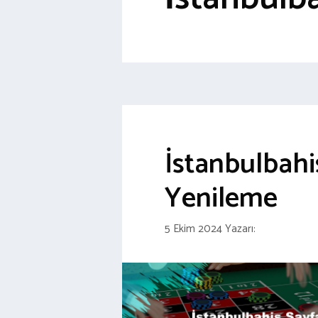
İstanbulbahi
Yenileme
5 Ekim 2024
Yazarı: