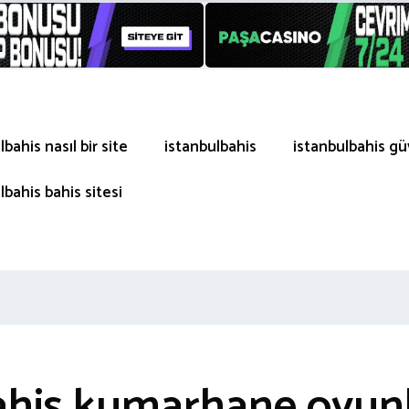
bahis nasıl bir site
istanbulbahis
istanbulbahis güv
lbahis bahis sitesi
ahis kumarhane oyunl