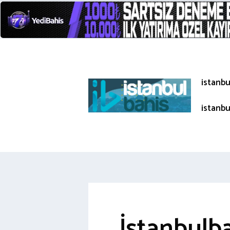
İçeriğe
atla
istanbul
istanbu
İstanbulb