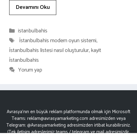
Devamını Oku
Kategoriler
istanbulbahis
Etiketler
i̇stanbulbahis modern oyun sistemi
,
i̇stanbulbahis listesi nasıl oluşturulur
,
kayit
i̇stanbulbahis
Yorum yap
Avrasya'nın en büyük reklam platformunda olmak için Microsoft
Teams:
reklam@avrasyamarketing.com
adresimizden veya
Telegram: @Avrasyamarketing adresimizden irtibat kurabilirsiniz.
(Tek iletişim adreslerimiz teams / telegram ve mail adresimizdir.