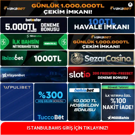
×
ISTANBULBAHIS GİRİŞ İÇİN TIKLAYINIZ!