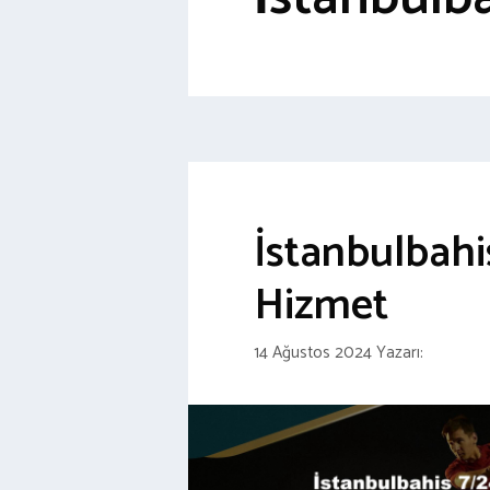
İstanbulbahi
Hizmet
14 Ağustos 2024
Yazarı: