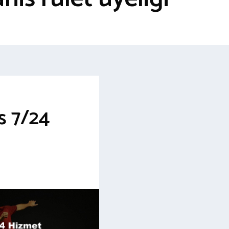
s 7/24