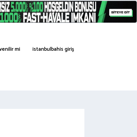
enilir mi
istanbulbahis giriş