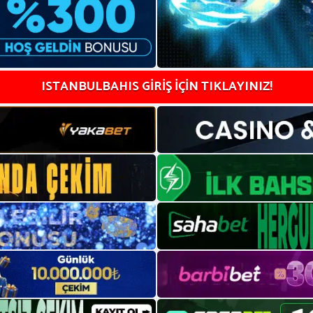
ISTANBULBAHIS GİRİŞ İÇİN TIKLAYINIZ!