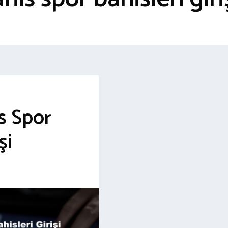
s Spor
şi