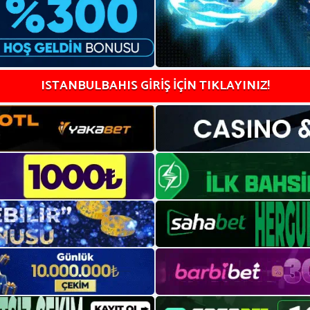
ISTANBULBAHIS GİRİŞ İÇİN TIKLAYINIZ!