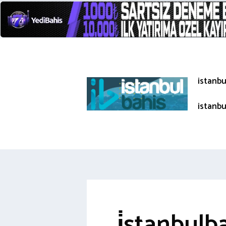
İçeriğe
atla
istanbul
istanbu
i̇stanbulba