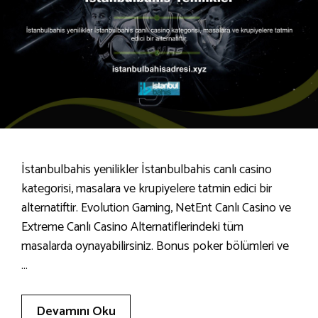
İstanbulbahis yenilikler İstanbulbahis canlı casino
kategorisi, masalara ve krupiyelere tatmin edici bir
alternatiftir. Evolution Gaming, NetEnt Canlı Casino ve
Extreme Canlı Casino Alternatiflerindeki tüm
masalarda oynayabilirsiniz. Bonus poker bölümleri ve
…
Devamını Oku