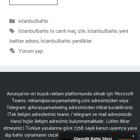
Kategoriler
istanbulbahis
Etiketler
i̇stanbulbahis tv canli maç izle
,
i̇stanbulbahis yeni
twitter adresi
,
i̇stanbulbahis yenilikler
Yorum yap
Avrasya'nın en büyük reklam platformunda olmak için Microsoft
Teams:
reklam@avrasyamarketing.com
adresimizden veya
Telegram: @Avrasyamarketing adresimizden irtibat kurabilirsiniz.
(Tek iletişim adreslerimiz teams / telegram ve mail adresimizdir.
Harici hiçbir iletişim adresimiz bulunmamaktadır. Lütfen itibar
etmeyiniz.) Türkiye yasalarına göre 7258 sayılı kanun uyarınca yasa
dışı bahis oynamanın cezaları mevcuttur. Şu an bulunduğunuz site