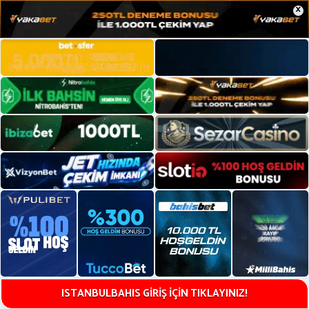
×
ISTANBULBAHIS GİRİŞ İÇİN TIKLAYINIZ!