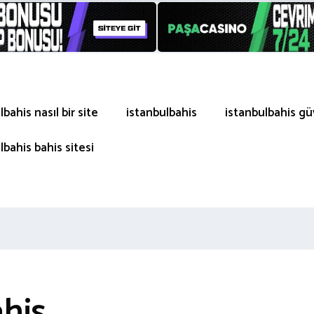
bahis nasıl bir site
istanbulbahis
istanbulbahis güv
lbahis bahis sitesi
ahis