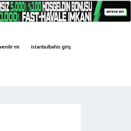
enilir mi
istanbulbahis giriş