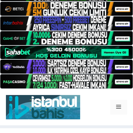
İçeriğe
atla
Men