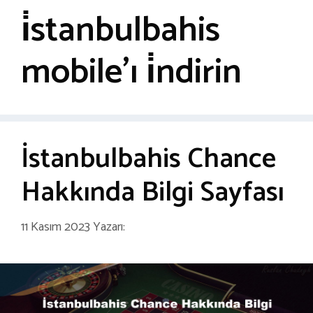
i̇stanbulbahis
mobile’ı i̇ndirin
İstanbulbahis Chance
Hakkında Bilgi Sayfası
11 Kasım 2023
Yazarı: