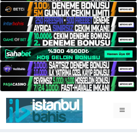
İçeriğe
atla
Men