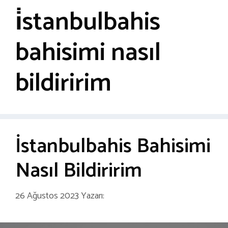
i̇stanbulbahis
bahisimi nasıl
bildiririm
İstanbulbahis Bahisimi
Nasıl Bildiririm
26 Ağustos 2023
Yazarı: