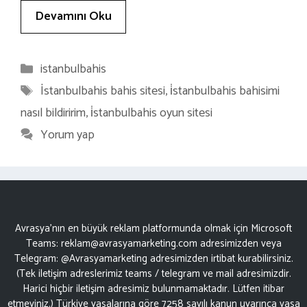
Devamını Oku
Kategoriler
istanbulbahis
Etiketler
İstanbulbahis bahis sitesi
,
i̇stanbulbahis bahisimi
nasıl bildiririm
,
i̇stanbulbahis oyun sitesi
Yorum yap
Avrasya'nın en büyük reklam platformunda olmak için Microsoft
Teams:
reklam@avrasyamarketing.com
adresimizden veya
Telegram: @Avrasyamarketing adresimizden irtibat kurabilirsiniz.
(Tek iletişim adreslerimiz teams / telegram ve mail adresimizdir.
Harici hiçbir iletişim adresimiz bulunmamaktadır. Lütfen itibar
etmeyiniz.) Türkiye yasalarına göre 7258 sayılı kanun uyarınca yasa