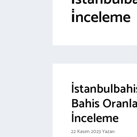
i̇nceleme
İstanbulbahi
Bahis Oranla
İnceleme
22 Kasım 2023
Yazarı: