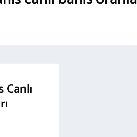
s Canlı
rı