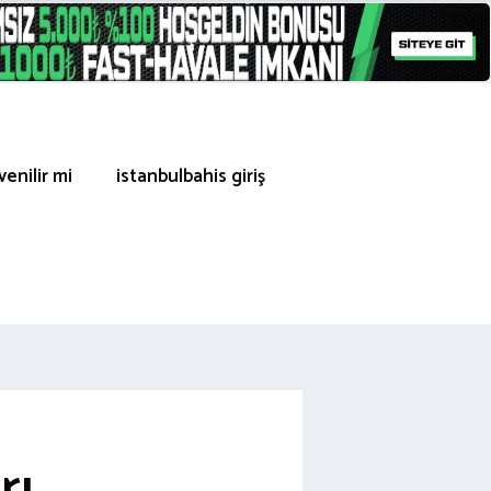
enilir mi
istanbulbahis giriş
rı