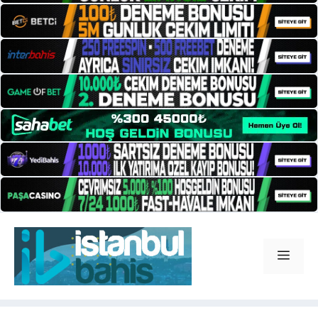
İçeriğe
atla
Men