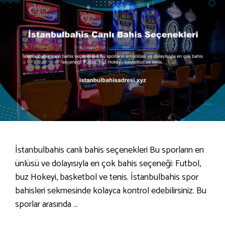
İstanbulbahis canlı bahis seçenekleri Bu sporların en
ünlüsü ve dolayısıyla en çok bahis seçeneği: Futbol, ​​
buz Hokeyi, basketbol ve tenis. İstanbulbahis spor
bahisleri sekmesinde kolayca kontrol edebilirsiniz. Bu
sporlar arasında …