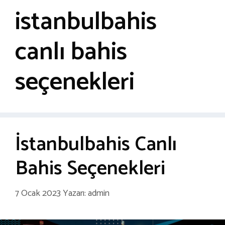
istanbulbahis
canlı bahis
seçenekleri
İstanbulbahis Canlı
Bahis Seçenekleri
7 Ocak 2023
Yazarı:
admin