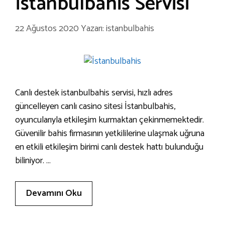
İstanbulbahis Servisi
22 Ağustos 2020
Yazarı:
istanbulbahis
Canlı destek istanbulbahis servisi, hızlı adres
güncelleyen canlı casino sitesi İstanbulbahis,
oyuncularıyla etkileşim kurmaktan çekinmemektedir.
Güvenilir bahis firmasının yetkililerine ulaşmak uğruna
en etkili etkileşim birimi canlı destek hattı bulunduğu
biliniyor. …
Devamını Oku