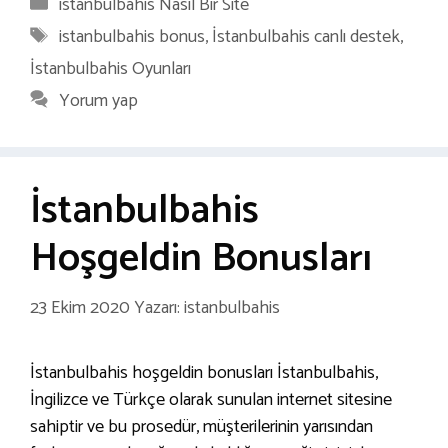
Kategoriler
istanbulbahis Nasıl Bir Site
Etiketler
istanbulbahis bonus
,
İstanbulbahis canlı destek
,
İstanbulbahis Oyunları
Yorum yap
İstanbulbahis
Hoşgeldin Bonusları
23 Ekim 2020
Yazarı:
istanbulbahis
İstanbulbahis hoşgeldin bonusları İstanbulbahis,
İngilizce ve Türkçe olarak sunulan internet sitesine
sahiptir ve bu prosedür, müşterilerinin yarısından