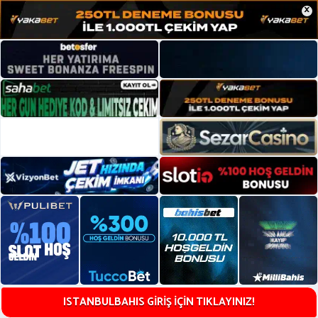
×
ISTANBULBAHIS GİRİŞ İÇİN TIKLAYINIZ!