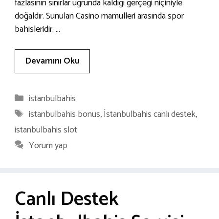
fazlasının sınırlar uğrunda kaldığı gerçeği niçiniyle
doğaldır. Sunulan Casino mamulleri arasında spor
bahisleridir. …
Devamını Oku
Kategoriler
istanbulbahis
Etiketler
istanbulbahis bonus
,
İstanbulbahis canlı destek
,
istanbulbahis slot
Yorum yap
Canlı Destek