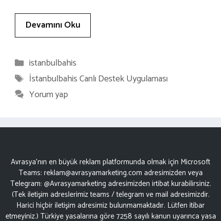
Devamını Oku
Kategoriler
istanbulbahis
Etiketler
İstanbulbahis Canlı Destek Uygulaması
Yorum yap
Avrasya'nın en büyük reklam platformunda olmak için Microsoft
Teams:
reklam@avrasyamarketing.com
adresimizden veya
Telegram: @Avrasyamarketing adresimizden irtibat kurabilirsiniz.
(Tek iletişim adreslerimiz teams / telegram ve mail adresimizdir.
Harici hiçbir iletişim adresimiz bulunmamaktadır. Lütfen itibar
etmeyiniz.) Türkiye yasalarına göre 7258 sayılı kanun uyarınca yasa