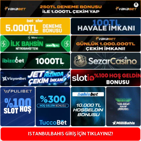
×
ISTANBULBAHIS GİRİŞ İÇİN TIKLAYINIZ!