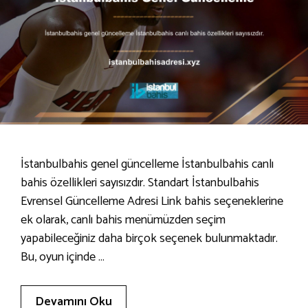
İstanbulbahis genel güncelleme İstanbulbahis canlı
bahis özellikleri sayısızdır. Standart İstanbulbahis
Evrensel Güncelleme Adresi Link bahis seçeneklerine
ek olarak, canlı bahis menümüzden seçim
yapabileceğiniz daha birçok seçenek bulunmaktadır.
Bu, oyun içinde …
Devamını Oku