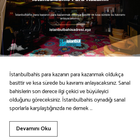
İstanbulbahis para kazanın para kazanmak oldukça
basittir ve kısa sürede bu kavramı anlayacaksınız. Sanal
bahislerin son derece ilgi çekici ve büyüleyici
olduğunu göreceksiniz. İstanbulbahis oynadığı sanal
sporlarla karşılaştığınızda ne demek …
Devamını Oku