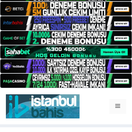
İçeriğe
atla
Men