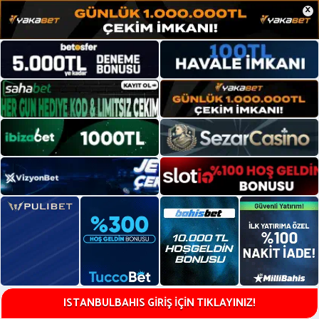
×
ISTANBULBAHIS GİRİŞ İÇİN TIKLAYINIZ!