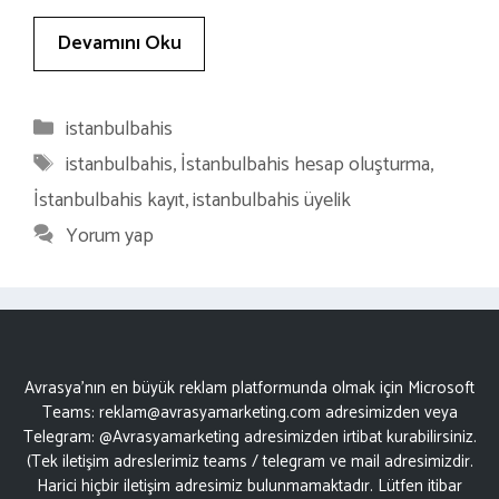
Devamını Oku
Kategoriler
istanbulbahis
Etiketler
istanbulbahis
,
İstanbulbahis hesap oluşturma
,
İstanbulbahis kayıt
,
istanbulbahis üyelik
Yorum yap
Avrasya'nın en büyük reklam platformunda olmak için Microsoft
Teams:
reklam@avrasyamarketing.com
adresimizden veya
Telegram: @Avrasyamarketing adresimizden irtibat kurabilirsiniz.
(Tek iletişim adreslerimiz teams / telegram ve mail adresimizdir.
Harici hiçbir iletişim adresimiz bulunmamaktadır. Lütfen itibar