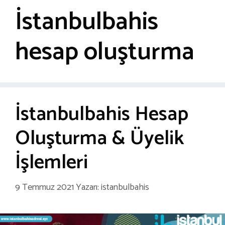
İstanbulbahis
hesap oluşturma
İstanbulbahis Hesap
Oluşturma & Üyelik
İşlemleri
9 Temmuz 2021
Yazarı:
istanbulbahis