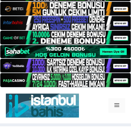
İçeriğe
atla
Men