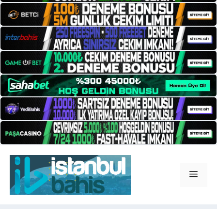
İçeriğe
atla
Men