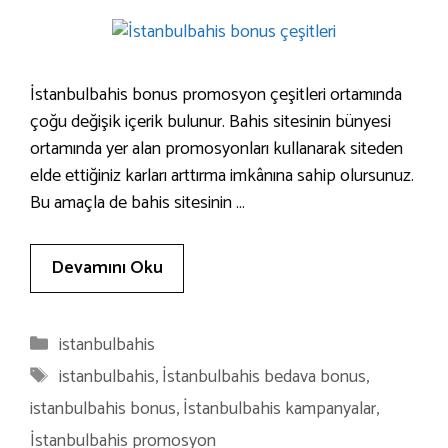
İstanbulbahis bonus promosyon çeşitleri ortamında
çoğu değişik içerik bulunur. Bahis sitesinin bünyesi
ortamında yer alan promosyonları kullanarak siteden
elde ettiğiniz karları arttırma imkânına sahip olursunuz.
Bu amaçla de bahis sitesinin …
Devamını Oku
Kategoriler
istanbulbahis
Etiketler
istanbulbahis
,
İstanbulbahis bedava bonus
,
istanbulbahis bonus
,
İstanbulbahis kampanyalar
,
İstanbulbahis promosyon