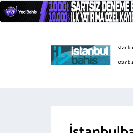
İçeriğe
atla
istanbul
istanbu
İstanbulb