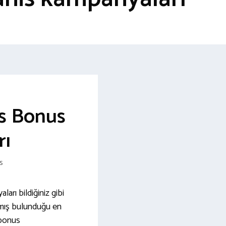
is Bonus
rı
s
rı bildiğiniz gibi
amış bulunduğu en
 bonus