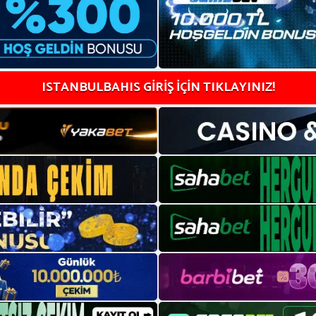
ISTANBULBAHIS GİRİŞ İÇİN TIKLAYINIZ!