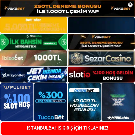
×
ISTANBULBAHIS GİRİŞ İÇİN TIKLAYINIZ!