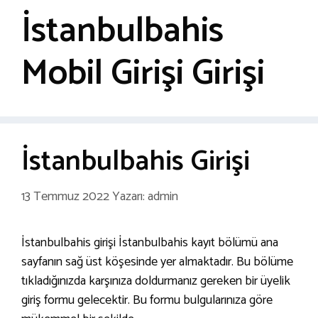
İstanbulbahis
Mobil Girişi Girişi
İstanbulbahis Girişi
13 Temmuz 2022
Yazarı:
admin
İstanbulbahis girişi İstanbulbahis kayıt bölümü ana
sayfanın sağ üst köşesinde yer almaktadır. Bu bölüme
tıkladığınızda karşınıza doldurmanız gereken bir üyelik
giriş formu gelecektir. Bu formu bulgularınıza göre