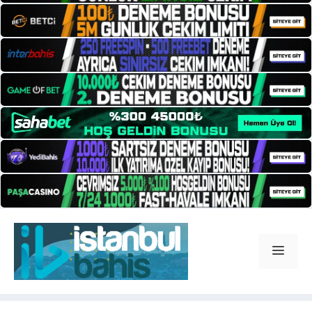
İçeriğe
atla
Men