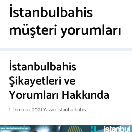
İstanbulbahis
müşteri yorumları
İstanbulbahis
Şikayetleri ve
Yorumları Hakkında
1 Temmuz 2021
Yazarı:
istanbulbahis