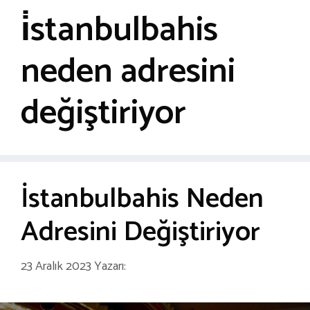
i̇stanbulbahis
neden adresini
değiştiriyor
İstanbulbahis Neden
Adresini Değiştiriyor
23 Aralık 2023
Yazarı: