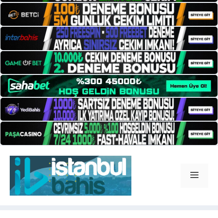
İçeriğe
atla
Men