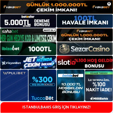
×
ISTANBULBAHIS GİRİŞ İÇİN TIKLAYINIZ!