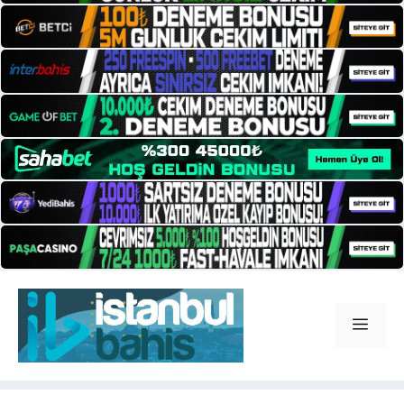
İçeriğe
atla
Men