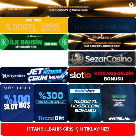
×
ISTANBULBAHIS GİRİŞ İÇİN TIKLAYINIZ!