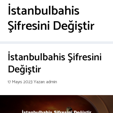
İstanbulbahis
Şifresini Değiştir
İstanbulbahis Şifresini
Değiştir
17 Mayıs 2023
Yazarı:
admin