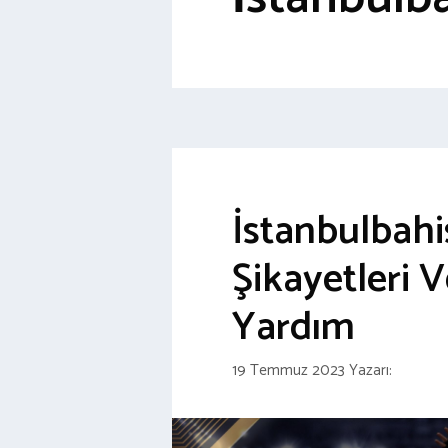
İstanbulbahi
Şikayetleri V
Yardım
19 Temmuz 2023
Yazarı: