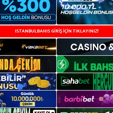
ISTANBULBAHIS GİRİŞ İÇİN TIKLAYINIZ!