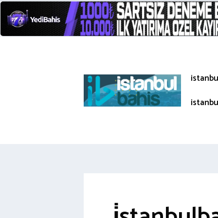
İçeriğe
atla
istanbul
istanbu
i̇stanbulb