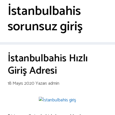
İstanbulbahis
sorunsuz giriş
İstanbulbahis Hızlı
Giriş Adresi
18 Mayıs 2020
Yazarı:
admin