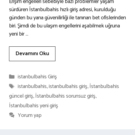
Erişim engelleri sebebiyle bazı problemler yaşam
sürdüren İstanbulbahis hızlı giriş adresi, kurulduğu
günden bu yana güvenilirliği ile tanınan bet ofislerinden
biri. Şimdi de bu ulaşım engellerini aşabilmek uğruna
yeni bir …
Devamını Oku
Kategoriler
istanbulbahis Giriş
Etiketler
istanbulbahis
,
istanbulbahis giriş
,
İstanbulbahis
güncel giriş
,
İstanbulbahis sorunsuz giriş
,
İstanbulbahis yeni giriş
Yorum yap