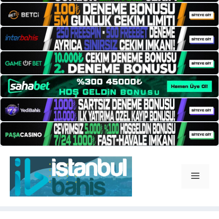
İçeriğe
atla
Men