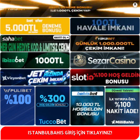
×
ISTANBULBAHIS GİRİŞ İÇİN TIKLAYINIZ!