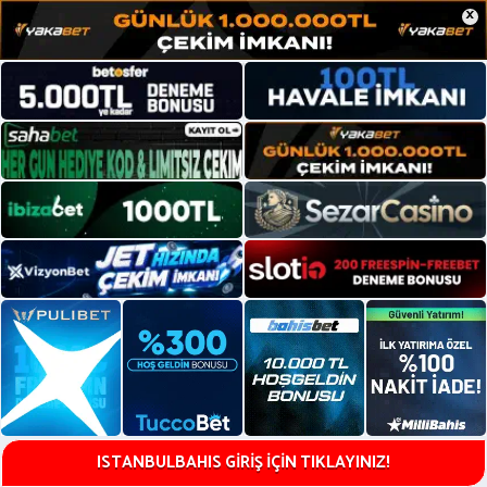
×
ISTANBULBAHIS GİRİŞ İÇİN TIKLAYINIZ!