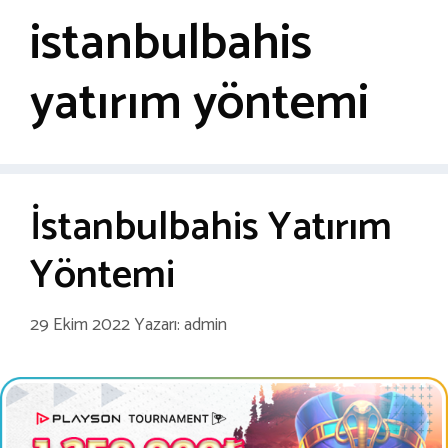
istanbulbahis
yatırım yöntemi
İstanbulbahis Yatırım
Yöntemi
29 Ekim 2022
Yazarı:
admin