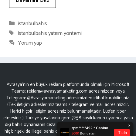
Devamını Oku
Kategoriler
istanbulbahis
Etiketler
istanbulbahis yatırım yöntemi
Yorum yap
Avrasya'nın en büyük reklam platformunda olmak için Microsoft
Teams:
reklam@avrasyamarketing.com
adresimizden veya
Telegram: @Avrasyamarketing adresimizden irtibat kurabilirsiniz.
(Tek iletişim adreslerimiz teams / telegram ve mail adresimizdir.
Harici hiçbir iletişim adresimiz bulunmamaktadır. Lütfen itibar
etmeyiniz.) Türkiye yasalarına göre 7258 sayılı kanun uyarınca yasa
dışı bahis oynamanın cezaları mevcuttur. Şu an bulunduğunuz site
hiç bir şekilde illegal bahis oyunları oynatmıyor ve oynamaya aracı