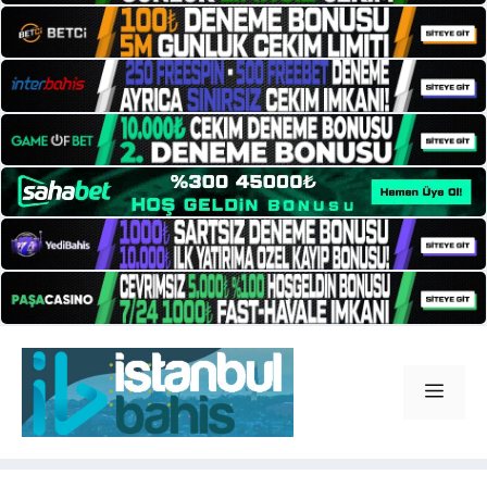
İçeriğe
atla
Men