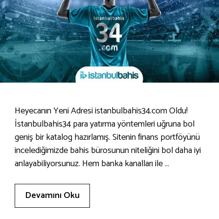
Heyecanın Yeni Adresi istanbulbahis34.com Oldu!
İstanbulbahis34 para yatırma yöntemleri uğruna bol
geniş bir katalog hazırlamış. Sitenin finans portföyünü
incelediğimizde bahis bürosunun niteliğini bol daha iyi
anlayabiliyorsunuz. Hem banka kanalları ile …
Devamını Oku