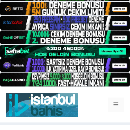
İçeriğe
atla
Men