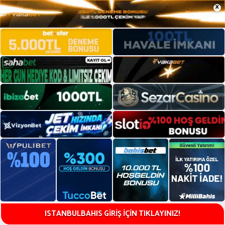
×
ISTANBULBAHIS GİRİŞ İÇİN TIKLAYINIZ!