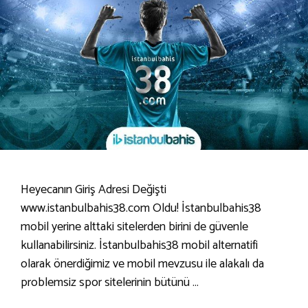
Heyecanın Giriş Adresi Değişti
www.istanbulbahis38.com Oldu! İstanbulbahis38
mobil yerine alttaki sitelerden birini de güvenle
kullanabilirsiniz. İstanbulbahis38 mobil alternatifi
olarak önerdiğimiz ve mobil mevzusu ile alakalı da
problemsiz spor sitelerinin bütünü …