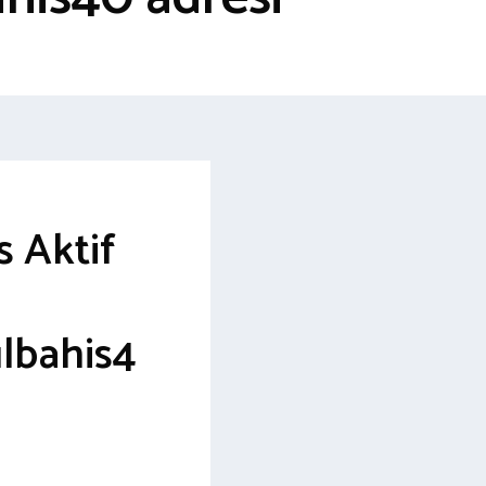
s Aktif
lbahis4