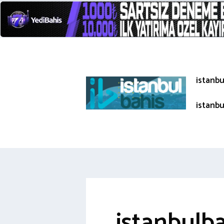
İçeriğe
atla
istanbul
istanbu
istanbulb