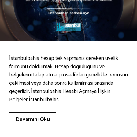
İstanbulbahis hesap tek yapmanız gereken üyelik
formunu doldurmak. Hesap doğruluğunu ve
belgelerini talep etme prosedürleri genellikle bonusun
çekilmesi veya daha sonra kullanılması sırasında
geçerlidir. İstanbulbahis Hesabı Açmaya İlişkin
Belgeler İstanbulbahis …
Devamını Oku