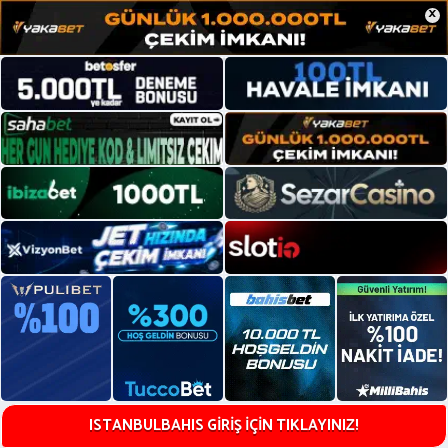
×
ISTANBULBAHIS GİRİŞ İÇİN TIKLAYINIZ!