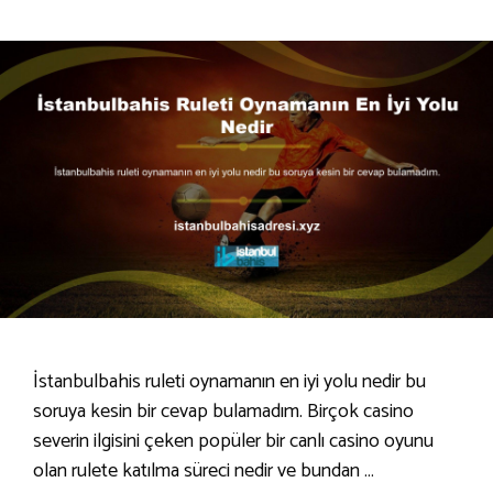
İstanbulbahis ruleti oynamanın en iyi yolu nedir bu
soruya kesin bir cevap bulamadım. Birçok casino
severin ilgisini çeken popüler bir canlı casino oyunu
olan rulete katılma süreci nedir ve bundan …