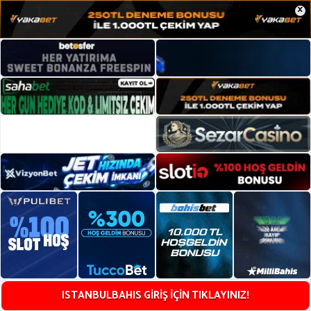
×
ISTANBULBAHIS GİRİŞ İÇİN TIKLAYINIZ!