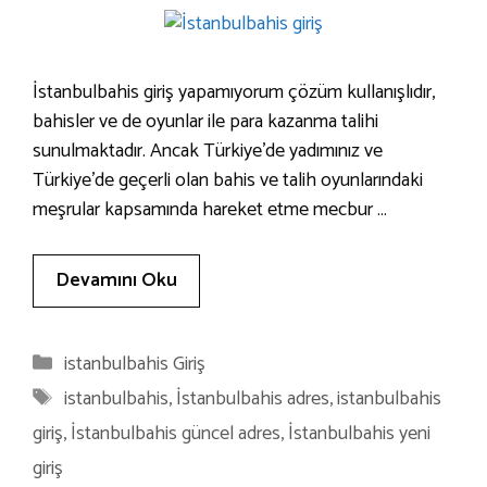
İstanbulbahis giriş yapamıyorum çözüm kullanışlıdır,
bahisler ve de oyunlar ile para kazanma talihi
sunulmaktadır. Ancak Türkiye’de yadımınız ve
Türkiye’de geçerli olan bahis ve talih oyunlarındaki
meşrular kapsamında hareket etme mecbur …
Devamını Oku
Kategoriler
istanbulbahis Giriş
Etiketler
istanbulbahis
,
İstanbulbahis adres
,
istanbulbahis
giriş
,
İstanbulbahis güncel adres
,
İstanbulbahis yeni
giriş