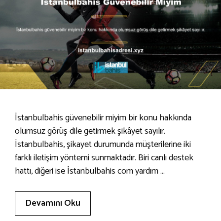
İstanbulbahis güvenebilir miyim bir konu hakkında
olumsuz görüş dile getirmek şikâyet sayılır.
İstanbulbahis, şikayet durumunda müşterilerine iki
farklı iletişim yöntemi sunmaktadır. Biri canlı destek
hattı, diğeri ise İstanbulbahis com yardım …
Devamını Oku