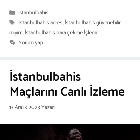
Kategoriler
istanbulbahis
Etiketler
İstanbulbahis adres
,
i̇stanbulbahis güvenebilir
miyim
,
i̇stanbulbahis para çekme i̇şlemi
Yorum yap
İstanbulbahis
Maçlarını Canlı İzleme
13 Aralık 2023
Yazarı: