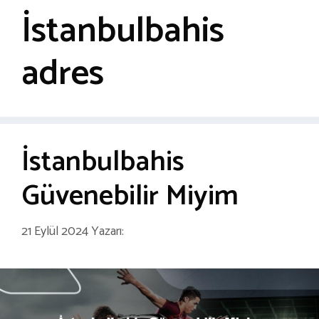
İstanbulbahis
adres
İstanbulbahis
Güvenebilir Miyim
21 Eylül 2024
Yazarı: