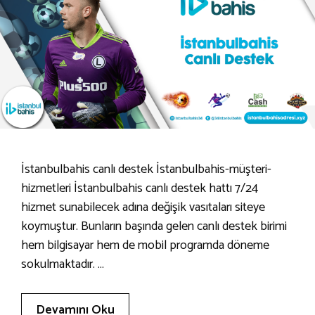
İstanbulbahis canlı destek İstanbulbahis-müşteri-
hizmetleri İstanbulbahis canlı destek hattı 7/24
hizmet sunabilecek adına değişik vasıtaları siteye
koymuştur. Bunların başında gelen canlı destek birimi
hem bilgisayar hem de mobil programda döneme
sokulmaktadır. …
Devamını Oku