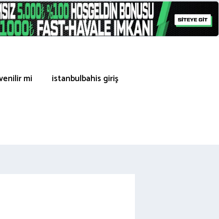
enilir mi
istanbulbahis giriş