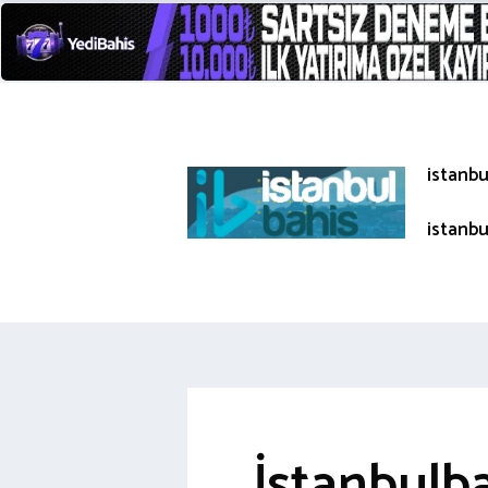
İçeriğe
atla
istanbul
istanbu
İstanbulba