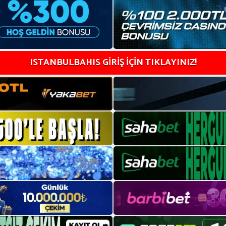
ISTANBULBAHIS GİRİŞ İÇİN TIKLAYINIZ!