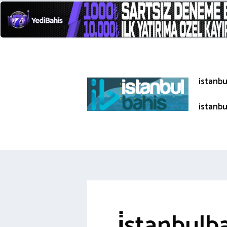
İçeriğe
atla
istanbul
istanbu
i̇stanbulba